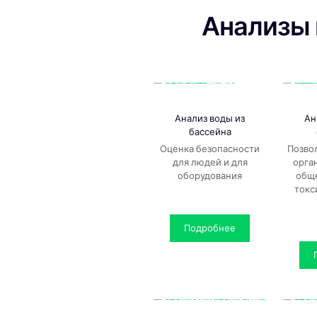
Анализы
Анализ воды из
Ан
бассейна
Оценка безопасности
Позво
для людей и для
орга
оборудования
общ
токс
Подробнее