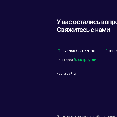
У вас остались воп
Свяжитесь с нами
+7 (495) 021-54-48
info
Электроугли
Ваш город
карта сайта
Gor-lab.ru городская лаборатория