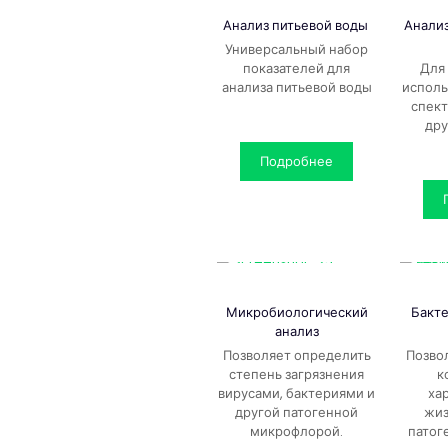
Анализ питьевой воды
Анали
Универсальный набор
показателей для
Для
анализа питьевой воды
исполь
спек
дру
Подробнее
Микробиологический
Бакт
анализ
Позволяет определить
Позво
степень загрязнения
к
вирусами, бактериями и
ха
другой патогенной
жиз
микрофлорой.
патог