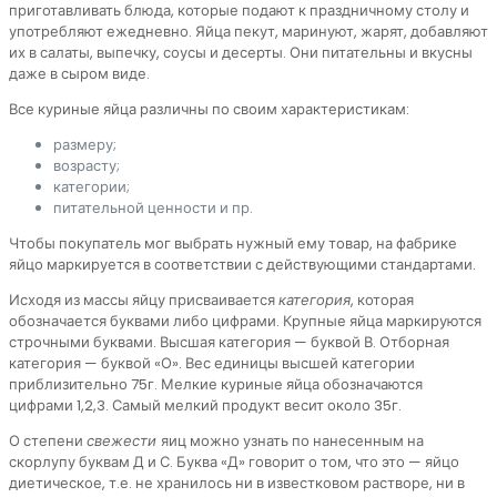
приготавливать блюда, которые подают к праздничному столу и
употребляют ежедневно. Яйца пекут, маринуют, жарят, добавляют
их в салаты, выпечку, соусы и десерты. Они питательны и вкусны
даже в сыром виде.
Все куриные яйца различны по своим характеристикам:
размеру;
возрасту;
категории;
питательной ценности и пр.
Чтобы покупатель мог выбрать нужный ему товар, на фабрике
яйцо маркируется в соответствии с действующими стандартами.
Исходя из массы яйцу присваивается
категория
, которая
обозначается буквами либо цифрами. Крупные яйца маркируются
строчными буквами. Высшая категория — буквой В. Отборная
категория — буквой «О». Вес единицы высшей категории
приблизительно 75г. Мелкие куриные яйца обозначаются
цифрами 1,2,3. Самый мелкий продукт весит около 35г.
О степени
свежести
яиц можно узнать по нанесенным на
скорлупу буквам Д и С. Буква «Д» говорит о том, что это — яйцо
диетическое, т.е. не хранилось ни в известковом растворе, ни в