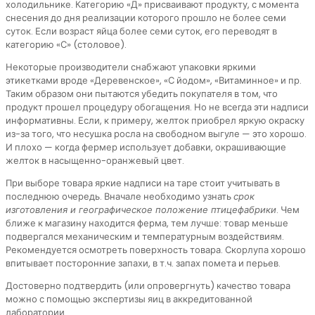
холодильнике. Категорию «Д» присваивают продукту, с момента
снесения до дня реализации которого прошло не более семи
суток. Если возраст яйца более семи суток, его переводят в
категорию «С» (столовое).
Некоторые производители снабжают упаковки яркими
этикетками вроде «Деревенское», «С йодом», «Витаминное» и пр.
Таким образом они пытаются убедить покупателя в том, что
продукт прошел процедуру обогащения. Но не всегда эти надписи
информативны. Если, к примеру, желток приобрел яркую окраску
из-за того, что несушка росла на свободном выгуле — это хорошо.
И плохо — когда фермер использует добавки, окрашивающие
желток в насыщенно-оранжевый цвет.
При выборе товара яркие надписи на таре стоит учитывать в
последнюю очередь. Вначале необходимо узнать
срок
изготовления и географическое положение птицефабрики
. Чем
ближе к магазину находится ферма, тем лучше: товар меньше
подвергался механическим и температурным воздействиям.
Рекомендуется осмотреть поверхность товара. Скорлупа хорошо
впитывает посторонние запахи, в т.ч. запах помета и перьев.
Достоверно подтвердить (или опровергнуть) качество товара
можно с помощью экспертизы яиц в аккредитованной
лаборатории.