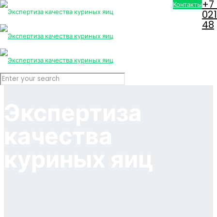
+7
Контакты
02
48
Экспертиза
качества
куриных яиц